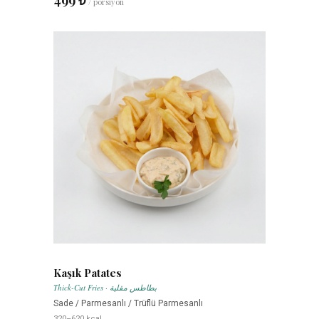
/ porsiyon
Kaşık Patates
Thick-Cut Fries · بطاطس مقلية
Sade / Parmesanlı / Trüflü Parmesanlı
320–620 kcal