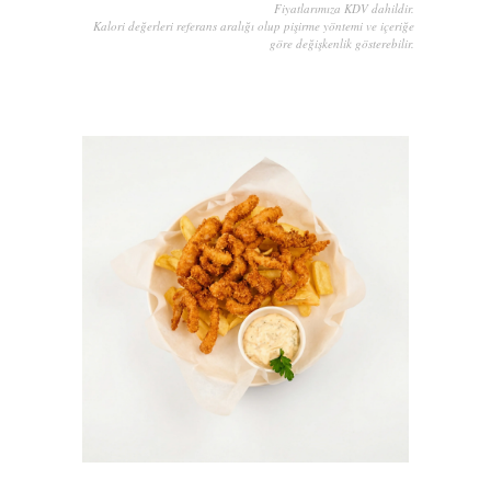
Fiyatlarımıza KDV dahildir.
Kalori değerleri referans aralığı olup pişirme yöntemi ve içeriğe
göre değişkenlik gösterebilir.