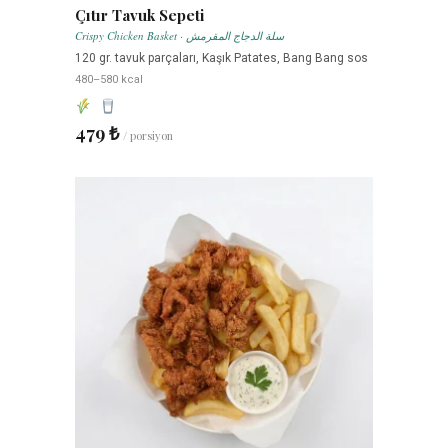
Çıtır Tavuk Sepeti
Crispy Chicken Basket · سلة الدجاج المقرمش
120 gr. tavuk parçaları, Kaşık Patates, Bang Bang sos
480–580 kcal
479 ₺
/ porsiyon