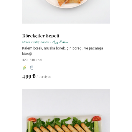
Börekçiler Sepeti
Mixed Pastry Basket · سلة البوريك
Kalem börek, muska börek, çin böreği, ve paçanga
böreği
420–540 kcal
499 ₺
/ porsiyon