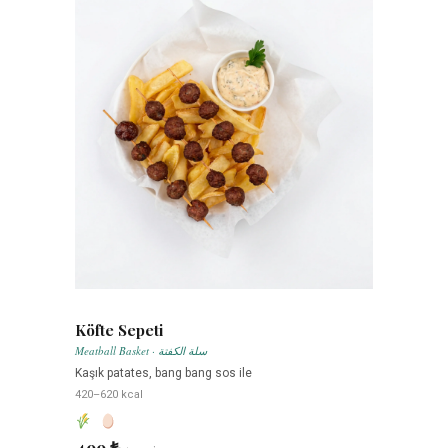
Köfte Sepeti
Meatball Basket · سلة الكفتة
Kaşık patates, bang bang sos ile
420–620 kcal
499 ₺