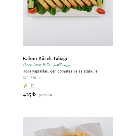
Kalem Börek Tabağı
Cheese Pastry Rolls · بوريك الكامل
Roka yaprakları, çeri domates ve salatalık ile
320–620 kcal
425 ₺
/ porsiyon