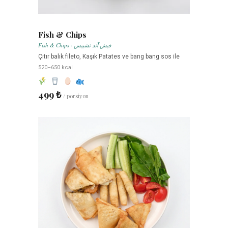
Fish & Chips
Fish & Chips · فيش آند تشيبس
Çıtır balık fileto, Kaşık Patates ve bang bang sos ile
520–650 kcal
499 ₺
/ porsiyon