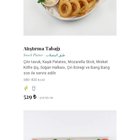
Atıştırma Tabağı
Snack Platter · طبق المقبلات
Çıtır tavuk, Kaşık Patates, Mozarella Stick, Misket
Köfte Şiş, Soğan Halkası, Çin Böreği ve Bang Bang
sos ile servis edilir.
680–820 kcal
529 ₺
/ porsiyon