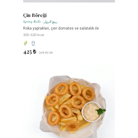
Çin Böreği
Spring Rolls · ربيع الرول
Roka yaprakları, çeri domates ve salatalık ile
320–620 kcal
425 ₺
/ porsiyon