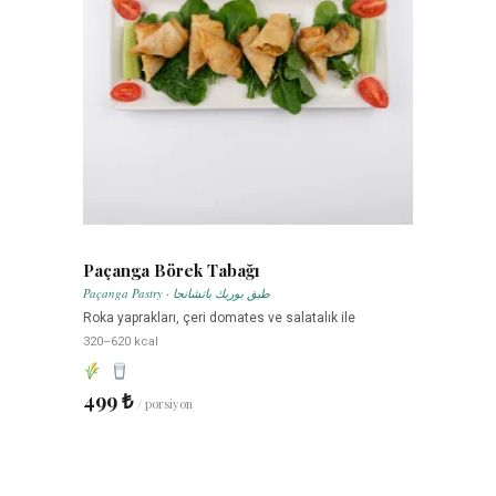
Paçanga Börek Tabağı
Paçanga Pastry · طبق بوريك باتشانجا
Roka yaprakları, çeri domates ve salatalık ile
320–620 kcal
499 ₺
/ porsiyon