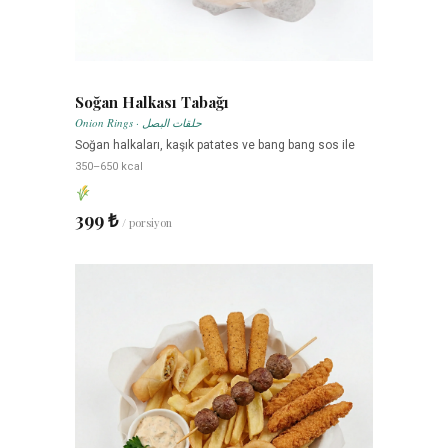
Soğan Halkası Tabağı
Onion Rings · حلقات البصل
Soğan halkaları, kaşık patates ve bang bang sos ile
350–650 kcal
399 ₺
/ porsiyon