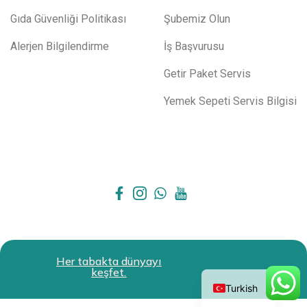
Gıda Güvenliği Politikası
Şubemiz Olun
Alerjen Bilgilendirme
İş Başvurusu
Getir Paket Servis
Yemek Sepeti Servis Bilgisi
All Rights Reserved.
Restokit
Her tabakta dünyayı
English
keşfet.
2024
Turkish