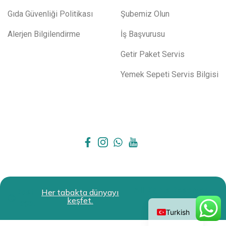
Gıda Güvenliği Politikası
Şubemiz Olun
Alerjen Bilgilendirme
İş Başvurusu
Getir Paket Servis
Yemek Sepeti Servis Bilgisi
All Rights Reserved.
Restokit
Her tabakta dünyayı
English
keşfet.
2024
Turkish