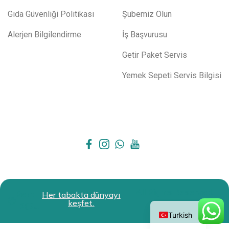
Gıda Güvenliği Politikası
Şubemiz Olun
Alerjen Bilgilendirme
İş Başvurusu
Getir Paket Servis
Yemek Sepeti Servis Bilgisi
All Rights Reserved.
Restokit
Her tabakta dünyayı
English
keşfet.
2024
Turkish