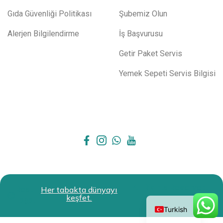
Gıda Güvenliği Politikası
Şubemiz Olun
Alerjen Bilgilendirme
İş Başvurusu
Getir Paket Servis
Yemek Sepeti Servis Bilgisi
All Rights Reserved.
Restokit
Her tabakta dünyayı
English
keşfet.
2024
Turkish