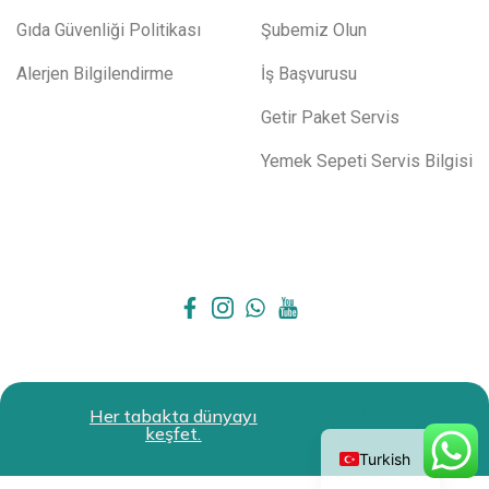
Gıda Güvenliği Politikası
Şubemiz Olun
Alerjen Bilgilendirme
İş Başvurusu
Getir Paket Servis
Yemek Sepeti Servis Bilgisi
All Rights Reserved.
Restokit
Her tabakta dünyayı
English
keşfet.
2024
Turkish