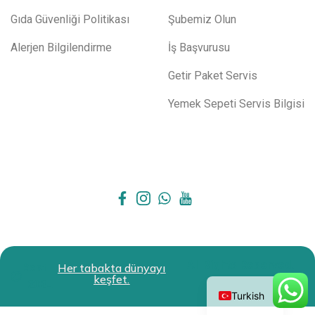
Gıda Güvenliği Politikası
Şubemiz Olun
Alerjen Bilgilendirme
İş Başvurusu
Getir Paket Servis
Yemek Sepeti Servis Bilgisi
All Rights Reserved.
Restokit
Her tabakta dünyayı
English
keşfet.
2024
Turkish