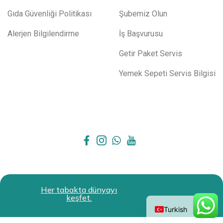
Gıda Güvenliği Politikası
Şubemiz Olun
Alerjen Bilgilendirme
İş Başvurusu
Getir Paket Servis
Yemek Sepeti Servis Bilgisi
All Rights Reserved.
Restokit
Her tabakta dünyayı
English
keşfet.
2024
Turkish