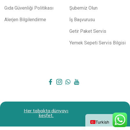
Gıda Güvenliği Politikası
Şubemiz Olun
Alerjen Bilgilendirme
İş Başvurusu
Getir Paket Servis
Yemek Sepeti Servis Bilgisi
All Rights Reserved.
Restokit
Her tabakta dünyayı
English
keşfet.
2024
Turkish