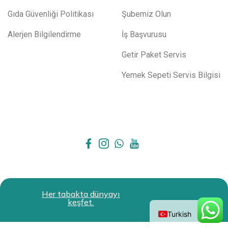
Gıda Güvenliği Politikası
Şubemiz Olun
Alerjen Bilgilendirme
İş Başvurusu
Getir Paket Servis
Yemek Sepeti Servis Bilgisi
All Rights Reserved.
Restokit
Her tabakta dünyayı
English
keşfet.
2024
Turkish