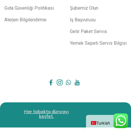
Gıda Güvenliği Politikası
Şubemiz Olun
Alerjen Bilgilendirme
İş Başvurusu
Getir Paket Servis
Yemek Sepeti Servis Bilgisi
All Rights Reserved.
Restokit
Her tabakta dünyayı
English
keşfet.
2024
Turkish