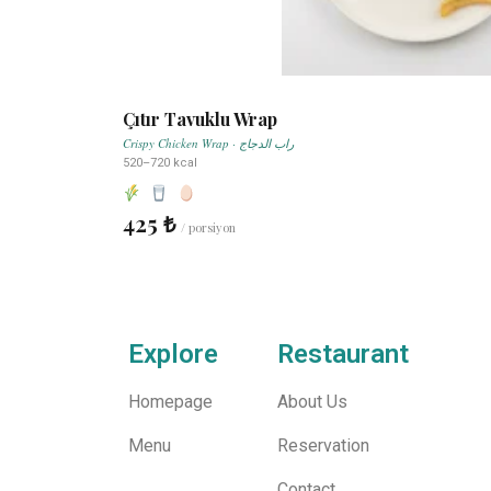
Çıtır Tavuklu Wrap
Crispy Chicken Wrap · راب الدجاج
520–720 kcal
425 ₺
/ porsiyon
Explore
Restaurant
Homepage
About Us
Menu
Reservation
Contact