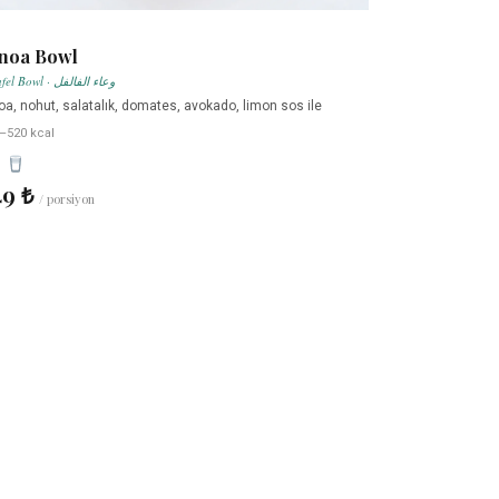
noa Bowl
Falafel Bowl · وعاء الفالفل
oa, nohut, salatalık, domates, avokado, limon sos ile
–520 kcal
49 ₺
/ porsiyon