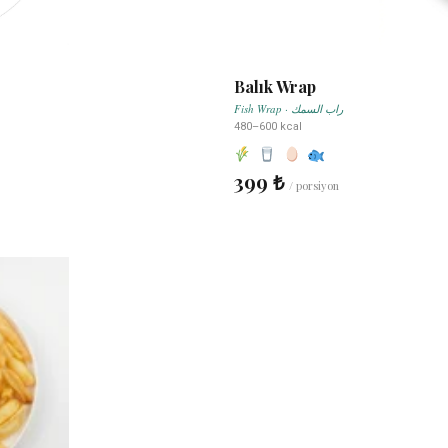
Balık Wrap
Fish Wrap · راب السمك
480–600 kcal
399 ₺
/ porsiyon