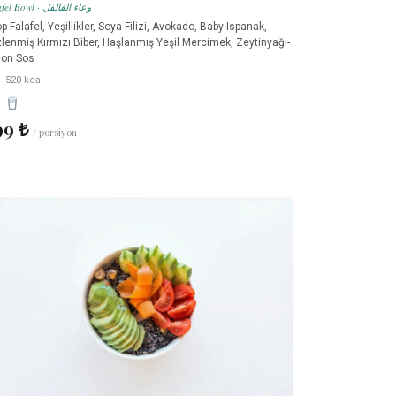
Falafel Bowl · وعاء الفالفل
op Falafel, Yeşillikler, Soya Filizi, Avokado, Baby Ispanak,
lenmiş Kırmızı Biber, Haşlanmış Yeşil Mercimek, Zeytinyağı-
mon Sos
–520 kcal
99 ₺
/ porsiyon