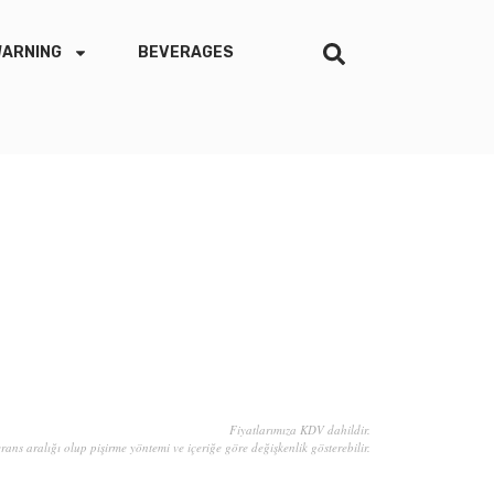
WARNING
BEVERAGES
Fiyatlarımıza KDV dahildir.
erans aralığı olup pişirme yöntemi ve içeriğe göre değişkenlik gösterebilir.