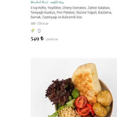
Meatball Bowl · وعاء الكفتة
3 top Köfte, Yeşillikler, Cherry Domates, Zahter Salatası,
Tereyağlı Kuskus, Fırın Patates, Süzme Yoğurt, Bazlama,
Sumak, Zeytinyağı ve Balzamik Sos
580–720 kcal
549 ₺
/ porsiyon